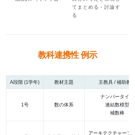
てまとめる・討論す
る
教科連携性 例示
A段階 (1学年)
教材主題
主教具 / 補助教
ナンバータイル
1号
数の体系
連結数模型
補数棒
アーキテクチャーブ