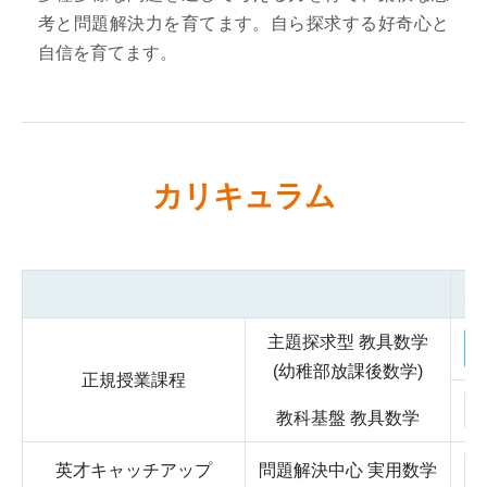
考と問題解決力を育てます。自ら探求する好奇心と
自信を育てます。
カリキュラム
5
主題探求型 教具数学
コ
(幼稚部放課後数学)
正規授業課程
教科基盤 教具数学
英才キャッチアップ
問題解決中心 実用数学