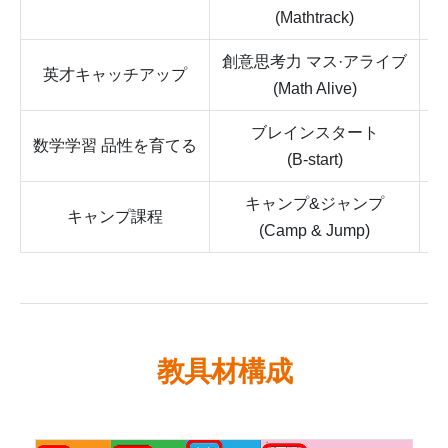
小
(Mathtrack)
創意思考力 マス·アライブ
英才キャッチアップ
小
(Math Alive)
ブレインスタート
数学学習 品性を育てる
7
(B-start)
キャンプ&ジャンプ
キャンプ課程
小
(Camp & Jump)
教具材構成