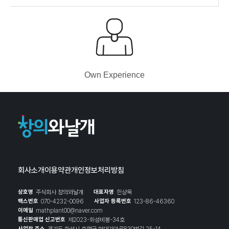
Own Experience
회사소개
이용약관
개인정보처리방침
상호명
주식회사 창의와날개
대표자명
한상욱
팩스번호
070-4232-0096
사업자 등록번호
123-86-46360
이메일
mathplant00@naver.com
통신판매업 신고번호
제2023-화성비봉-34호
사업장 주소
경기도 화성시 효행구 현대기아로830번길 25-14