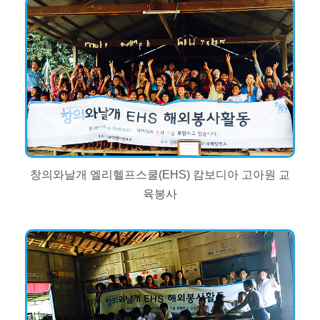
창의와날개 엘리헬프스쿨(EHS) 캄보디아 고아원 교
육봉사