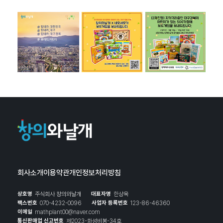
회사소개
이용약관
개인정보처리방침
상호명
주식회사 창의와날개
대표자명
한상욱
팩스번호
070-4232-0096
사업자 등록번호
123-86-46360
이메일
mathplant00@naver.com
통신판매업 신고번호
제2023-화성비봉-34호