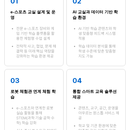
01
02
e-스포츠 교실 설계 및 운
AI 교실과 데이터 기반 학
영
습 환경
전문 e-스포츠 장비와 게
AI 기반 학습 콘텐츠와 학
임 기반 학습 플랫폼을 활
생 맞춤형 피드백 시스템
용한 체험형 수업 설계
적용
전략적 사고, 협업, 문제 해
학습 데이터 분석을 통해
결력 등 미래 핵심 역량을
학생 수준에 맞춘 맞춤형
강화하는 학습 환경 제공
지도 가능
03
04
로봇 체험관 연계 체험 학
통합 스마트 교육 솔루션
습
제공
e-스포츠와 연계한 로봇
콘텐츠, 교구, 공간, 운영을
실습 활동을 통해
아우르는 원스톱 서비스 제
STEM(과학·기술·공학·수
공
학) 학습 강화
학교 및 기관 환경에 맞춘